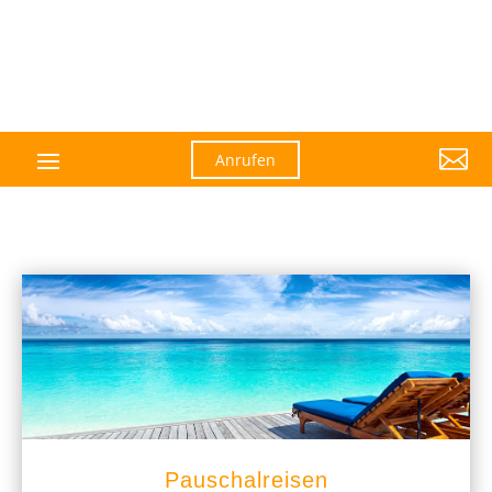

Anrufen
Pauschalreisen