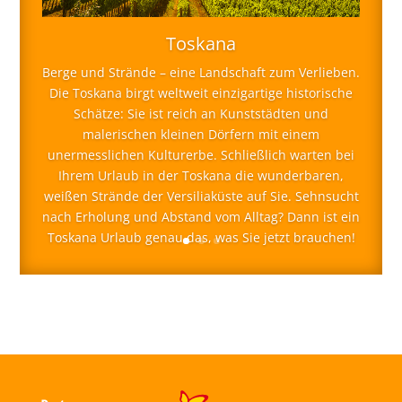
Toskana
Berge und Strände – eine Landschaft zum Verlieben.
Die Toskana birgt weltweit einzigartige historische
Schätze: Sie ist reich an Kunststädten und
malerischen kleinen Dörfern mit einem
unermesslichen Kulturerbe. Schließlich warten bei
Ihrem Urlaub in der Toskana die wunderbaren,
weißen Strände der Versiliaküste auf Sie. Sehnsucht
nach Erholung und Abstand vom Alltag? Dann ist ein
Toskana Urlaub genau das, was Sie jetzt brauchen!