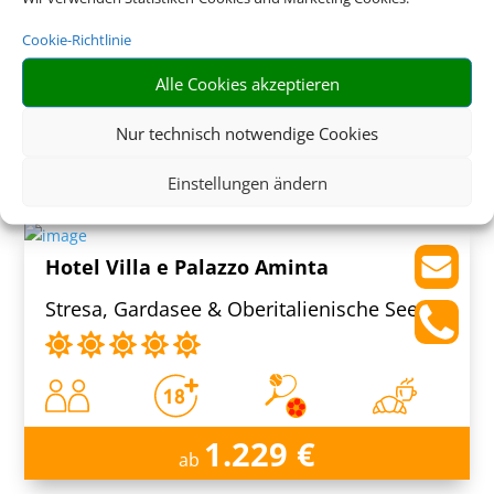
Sant'Agnello, Neapel & Umland
Cookie-Richtlinie
Alle Cookies akzeptieren
Nur technisch notwendige Cookies
1.279 € (p.P.)
ab
Einstellungen ändern
Hotel Villa e Palazzo Aminta
Stresa, Gardasee & Oberitalienische Seen
1.229 €
ab