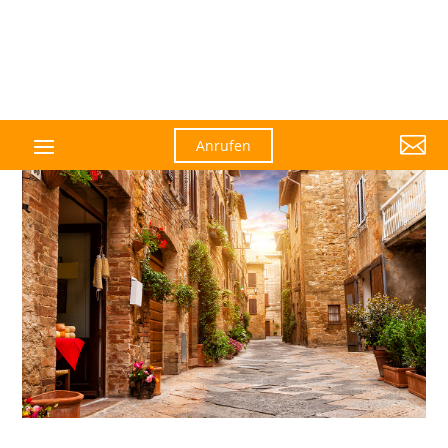

Anrufen